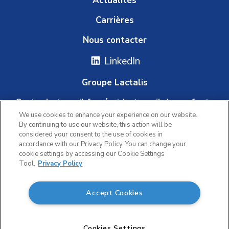
Actualités
Carrières
Nous contacter
LinkedIn
Groupe Lactalis
Contre le travail forcé et le travail des enfants
We use cookies to enhance your experience on our website.
Plateforme d'alerte
By continuing to use our website, this action will be
considered your consent to the use of cookies in
accordance with our Privacy Policy. You can change your
cookie settings by accessing our Cookie Settings
|
Tool.
Privacy Policy
Politique de confidentialité
|
Accept Cookies
Conditions d'utilisation
Accessibilité
© 2026 Lactalis Canada. Tous droits réservés.
Cookies Settings