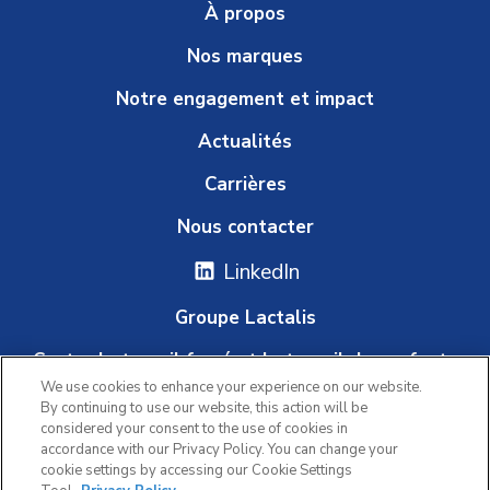
À propos
Nos marques
Notre engagement et impact
Actualités
Carrières
Nous contacter
LinkedIn
Groupe Lactalis
Contre le travail forcé et le travail des enfants
We use cookies to enhance your experience on our website.
Plateforme d'alerte
By continuing to use our website, this action will be
considered your consent to the use of cookies in
accordance with our Privacy Policy. You can change your
cookie settings by accessing our Cookie Settings