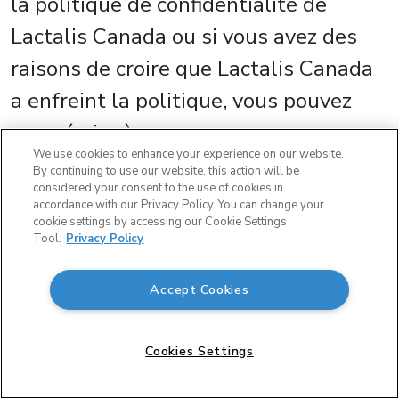
la politique de confidentialité de
Lactalis Canada ou si vous avez des
raisons de croire que Lactalis Canada
a enfreint la politique, vous pouvez
nous écrire à :
We use cookies to enhance your experience on our website.
PRIVACY OFFICER
By continuing to use our website, this action will be
considered your consent to the use of cookies in
accordance with our Privacy Policy. You can change your
cookie settings by accessing our Cookie Settings
Lactalis Canada
Tool.
Privacy Policy
405 The West Mall, Suite 1000
Accept Cookies
Toronto, Ontario
Cookies Settings
Canada M9C 5J1