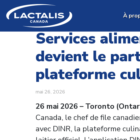
Skip to main content
À pro
Services alime
devient le part
plateforme cul
mai 26, 2026
26 mai 2026 – Toronto (Ontari
Canada, le chef de file canadi
avec DINR, la plateforme culin