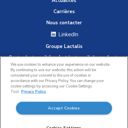
Actualités
Carrières
Nous contacter
LinkedIn
Groupe Lactalis
Contre le travail forcé et le travail des enfants
We use cookies to enhance your experience on our website.
Plateforme d'alerte
By continuing to use our website, this action will be
considered your consent to the use of cookies in
accordance with our Privacy Policy. You can change your
cookie settings by accessing our Cookie Settings
|
Tool.
Privacy Policy
Politique de confidentialité
|
Accept Cookies
Conditions d'utilisation
Accessibilité
© 2026 Lactalis Canada. Tous droits réservés.
Cookies Settings