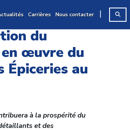
|
ctualités
Carrières
Nous contacter
ation du
e en œuvre du
 Épiceries au
tribuera à la prospérité du
détaillants et des