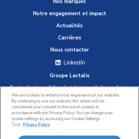
Nos marques
Notre engagement et impact
Actualités
Carrières
Nous contacter
LinkedIn
Groupe Lactalis
Contre le travail forcé et le travail des enfants
We use cookies to enhance your experience on our website.
Plateforme d'alerte
By continuing to use our website, this action will be
considered your consent to the use of cookies in
accordance with our Privacy Policy. You can change your
cookie settings by accessing our Cookie Settings
|
Tool.
Privacy Policy
Politique de confidentialité